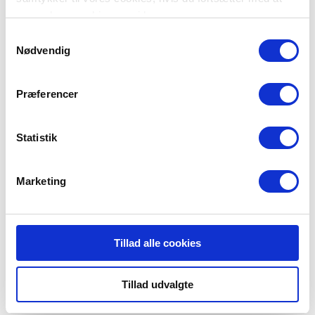
anvende vores hjemmeside.
Samtykkevalg
Nødvendig
Præferencer
Station Asnæs
Statistik
Nygade 15
4550 Asnæs
Marketing
Tillad alle cookies
Tillad udvalgte