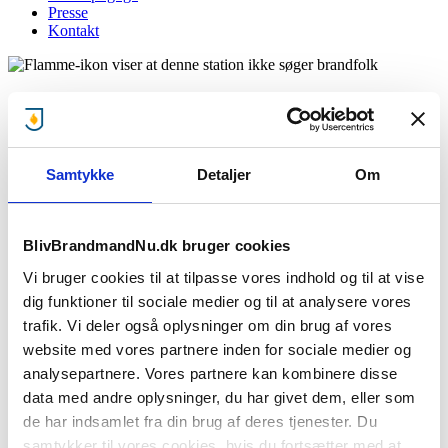
Presse
Kontakt
Station Asnæs
Giv mig besked når brandstationen mangler brandfolk!
Samtykke
Detaljer
Om
:
BlivBrandmandNu.dk bruger cookies
Stationen søger ikke lige nu..
Vi bruger cookies til at tilpasse vores indhold og til at vise
Men giv os din e-mail og mobilnummer, så giver vi dig besked, når
dig funktioner til sociale medier og til at analysere vores
denne brandstationen søger brandfolk.
trafik. Vi deler også oplysninger om din brug af vores
website med vores partnere inden for sociale medier og
analysepartnere. Vores partnere kan kombinere disse
Jeg accepterer
privatlivsbetingelser
samt at BBN må sende e-
data med andre oplysninger, du har givet dem, eller som
mails
de har indsamlet fra din brug af deres tjenester. Du
Giv mig besked
samtykker til vores cookies, hvis du fortsætter med at