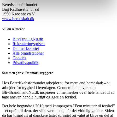
Beredskabsforbundet
Bag Rådhuset 3, 3. sal
1550 København V
www.beredskab.dk
Vil du se mere?
BlivFrivilligNu.dk
Rekrutteringsprisen
Danmarkskortet
Alle brandstationer
Cookies
Privatlivspolitik
Sammen gør vi Danmark tryggere
Hos Beredskabsforbundet arbejder vi for mere end beredskab – vi
arbejder for tryghed i hverdagen. Gennem initiativer som
BlivBrandmandNu.dk inspirerer vi mennesker over hele landet til at
tage ansvar, handle hurtigt og gøre en forskel.
Det hele begyndte i 2010 med kampagnen ”Fem minutter til forskel”
– et opråb til dem, der ville være med, når det virkelig gælder. Siden
da har tusindvis af danskere taget springet og valgt at blive en del af