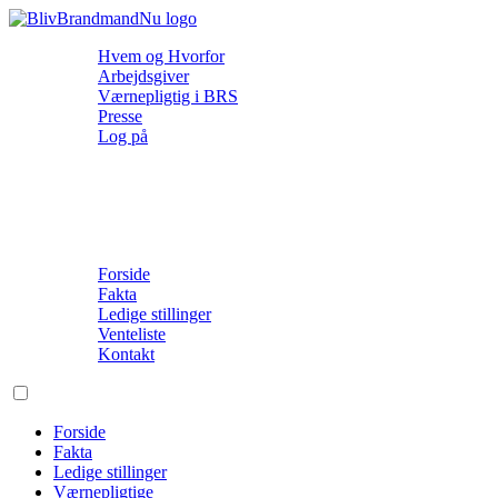
Hvem og Hvorfor
Arbejdsgiver
Værnepligtig i BRS
Presse
Log på
Forside
Fakta
Ledige stillinger
Venteliste
Kontakt
Forside
Fakta
Ledige stillinger
Værnepligtige