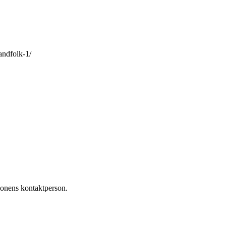
andfolk-1/
tionens kontaktperson.