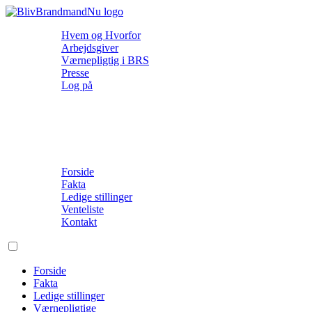
Hvem og Hvorfor
Arbejdsgiver
Værnepligtig i BRS
Presse
Log på
Forside
Fakta
Ledige stillinger
Venteliste
Kontakt
Forside
Fakta
Ledige stillinger
Værnepligtige