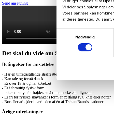
Vi bruger cookies til at tilpas
Send ansøgning
Vi deler også oplysninger om
Vores partnere kan kombinere
af deres tjenester. Du samty
Samtykkevalg
Nødvendig
Det skal du vide om Station Lunderskov
Betingelser for ansættelse
- Har en tilfredsstillende straffeattest
- Kan tale og forstå dansk
- Er over 18 år og har kørekort
- Er i fornuftig fysisk form
- Ikke er bange for højder, små rum, mørke eller lignende
- Er fri for fysiske skavanker i form af fx dårlig ryg, knæ eller hofter
- Bor eller arbejder i nærheden af én af TrekantBrands stationer
Årlige udrykninger