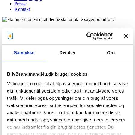
Presse
Kontakt
Stedlige Beredskab Fejø
Giv mig besked når brandstationen mangler brandfolk!
Samtykke
Detaljer
Om
:
BlivBrandmandNu.dk bruger cookies
Stationen søger ikke lige nu..
Vi bruger cookies til at tilpasse vores indhold og til at vise
Men giv os din e-mail og mobilnummer, så giver vi dig besked, når
dig funktioner til sociale medier og til at analysere vores
denne brandstationen søger brandfolk.
trafik. Vi deler også oplysninger om din brug af vores
website med vores partnere inden for sociale medier og
analysepartnere. Vores partnere kan kombinere disse
Jeg accepterer
privatlivsbetingelser
samt at BBN må sende e-
data med andre oplysninger, du har givet dem, eller som
mails
de har indsamlet fra din brug af deres tjenester. Du
Giv mig besked
samtykker til vores cookies, hvis du fortsætter med at