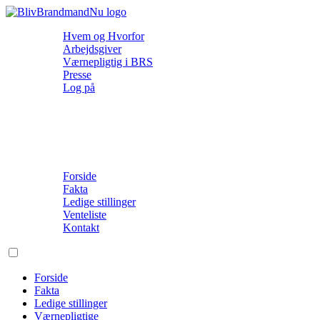
Hvem og Hvorfor
Arbejdsgiver
Værnepligtig i BRS
Presse
Log på
Forside
Fakta
Ledige stillinger
Venteliste
Kontakt
Forside
Fakta
Ledige stillinger
Værnepligtige