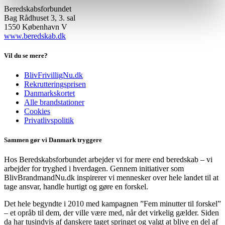
Beredskabsforbundet
Bag Rådhuset 3, 3. sal
1550 København V
www.beredskab.dk
Vil du se mere?
BlivFrivilligNu.dk
Rekrutteringsprisen
Danmarkskortet
Alle brandstationer
Cookies
Privatlivspolitik
Sammen gør vi Danmark tryggere
Hos Beredskabsforbundet arbejder vi for mere end beredskab – vi
arbejder for tryghed i hverdagen. Gennem initiativer som
BlivBrandmandNu.dk inspirerer vi mennesker over hele landet til at
tage ansvar, handle hurtigt og gøre en forskel.
Det hele begyndte i 2010 med kampagnen ”Fem minutter til forskel”
– et opråb til dem, der ville være med, når det virkelig gælder. Siden
da har tusindvis af danskere taget springet og valgt at blive en del af