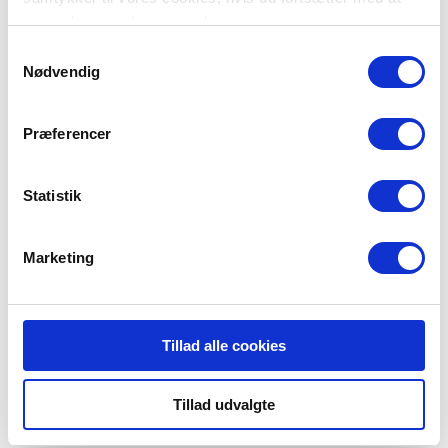
anvende vores hjemmeside.
Samtykkevalg
Nødvendig
Præferencer
Stedlige Beredskab Fejø
Statistik
Herredsvej 112
4944 Fejø
Marketing
Tillad alle cookies
Tillad udvalgte