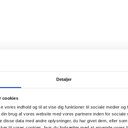
Detaljer
enne brandstationen søger brandfolk.
 cookies
se vores indhold og til at vise dig funktioner til sociale medier og t
s
 din brug af vores website med vores partnere inden for sociale
 disse data med andre oplysninger, du har givet dem, eller som 
kker til vores cookies, hvis du fortsætter med at anvende vores