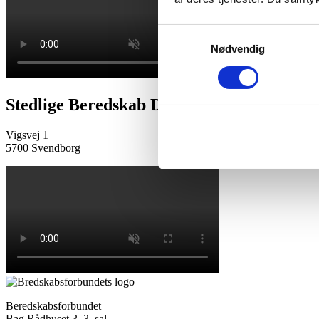
Samtykkevalg
Nødvendig
Stedlige Beredskab Drejø
Vigsvej 1
5700 Svendborg
Beredskabsforbundet
Bag Rådhuset 3, 3. sal