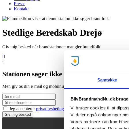
Presse
Kontakt
Stedlige Beredskab Drejø
Giv mig besked når brandstationen mangler brandfolk!
:
Stationen søger ikke lige nu..
Samtykke
Men giv os din e-mail og mobilnummer, så giver vi dig besked, når d
BlivBrandmandNu.dk bruger
Vi bruger cookies til at tilpas
Jeg accepterer
privatlivsbetingelser
samt at BBN må sende e-mail
Giv mig besked
Vi deler også oplysninger om
Vores partnere kan kombinere
af deres tjenester. Du samty