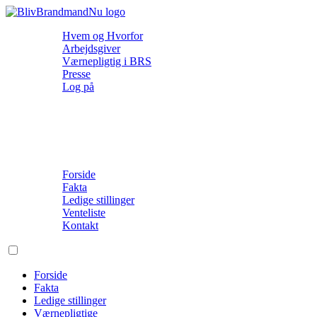
Hvem og Hvorfor
Arbejdsgiver
Værnepligtig i BRS
Presse
Log på
Forside
Fakta
Ledige stillinger
Venteliste
Kontakt
Forside
Fakta
Ledige stillinger
Værnepligtige