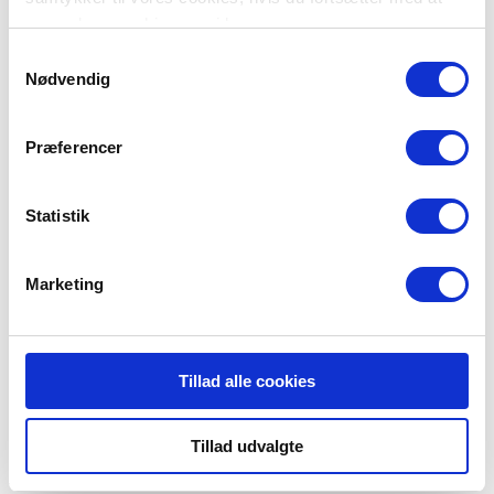
anvende vores hjemmeside.
Samtykkevalg
Nødvendig
Præferencer
Stedlige Beredskab Birkholm
Statistik
Birkholm 16
5960 Marstal
Marketing
Tillad alle cookies
Tillad udvalgte