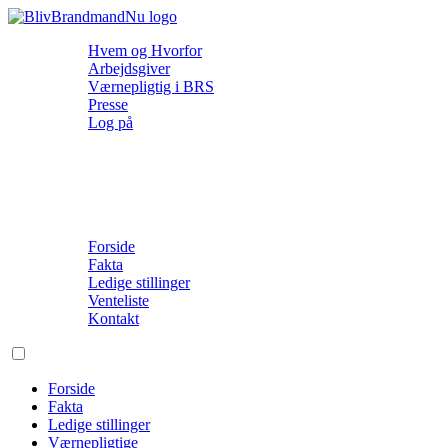
Hvem og Hvorfor
Arbejdsgiver
Værnepligtig i BRS
Presse
Log på
Forside
Fakta
Ledige stillinger
Venteliste
Kontakt
Forside
Fakta
Ledige stillinger
Værnepligtige