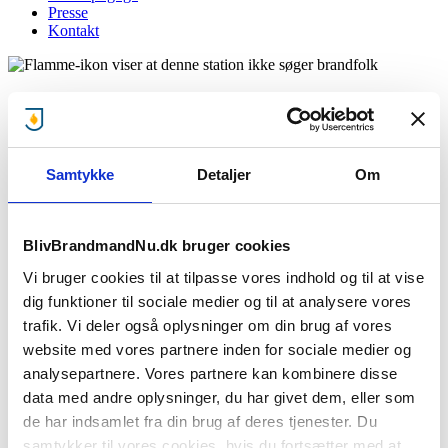
Presse
Kontakt
Stedlige Beredskab Birkholm
Giv mig besked når brandstationen mangler brandfolk!
Samtykke
Detaljer
Om
:
BlivBrandmandNu.dk bruger cookies
Stationen søger ikke lige nu..
Vi bruger cookies til at tilpasse vores indhold og til at vise
Men giv os din e-mail og mobilnummer, så giver vi dig besked, når
dig funktioner til sociale medier og til at analysere vores
denne brandstationen søger brandfolk.
trafik. Vi deler også oplysninger om din brug af vores
website med vores partnere inden for sociale medier og
analysepartnere. Vores partnere kan kombinere disse
Jeg accepterer
privatlivsbetingelser
samt at BBN må sende e-
data med andre oplysninger, du har givet dem, eller som
mails
de har indsamlet fra din brug af deres tjenester. Du
Giv mig besked
samtykker til vores cookies, hvis du fortsætter med at