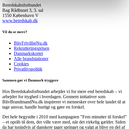
Beredskabsforbundet
Bag Rådhuset 3, 3. sal
1550 København V
www.beredskab.dk
Vil du se mere?
BlivFrivilligNu.dk
Rekrutteringsprisen
Danmarkskortet
Alle brandstationer
Cookies
Privatlivspolitik
Sammen gør vi Danmark tryggere
Hos Beredskabsforbundet arbejder vi for mere end beredskab – vi
arbejder for tryghed i hverdagen. Gennem initiativer som
BlivBrandmandNu.dk inspirerer vi mennesker over hele landet til at
tage ansvar, handle hurtigt og gøre en forskel.
Det hele begyndte i 2010 med kampagnen ”Fem minutter til forskel”
– et opråb til dem, der ville være med, når det virkelig gælder. Siden
da har tusindvis af danskere taget springet og valgt at blive en del af